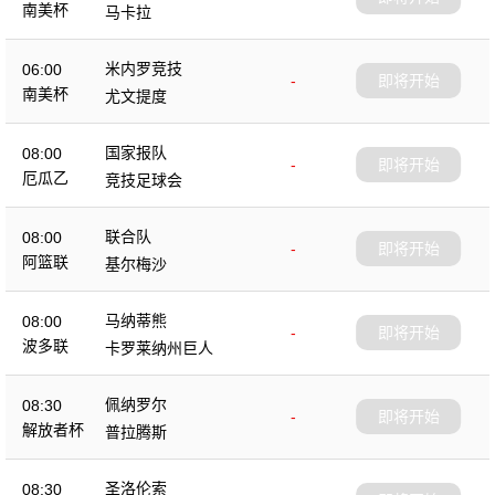
南美杯
马卡拉
米内罗竞技
06:00
-
即将开始
南美杯
尤文提度
国家报队
08:00
-
即将开始
厄瓜乙
竞技足球会
联合队
08:00
-
即将开始
阿篮联
基尔梅沙
马纳蒂熊
08:00
-
即将开始
波多联
卡罗莱纳州巨人
佩纳罗尔
08:30
-
即将开始
解放者杯
普拉腾斯
圣洛伦索
08:30