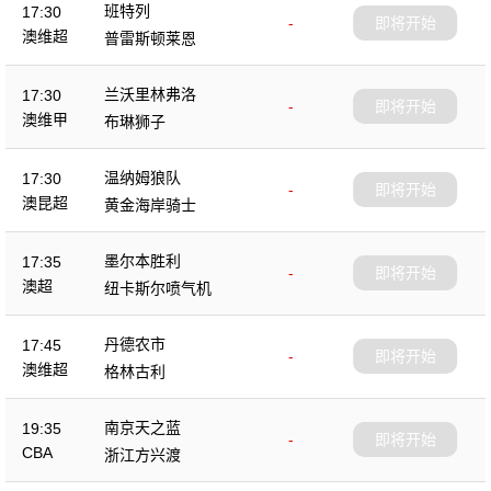
班特列
17:30
-
即将开始
澳维超
普雷斯顿莱恩
兰沃里林弗洛
17:30
-
即将开始
澳维甲
布琳狮子
温纳姆狼队
17:30
-
即将开始
澳昆超
黄金海岸骑士
墨尔本胜利
17:35
-
即将开始
澳超
纽卡斯尔喷气机
丹德农市
17:45
-
即将开始
澳维超
格林古利
南京天之蓝
19:35
-
即将开始
CBA
浙江方兴渡