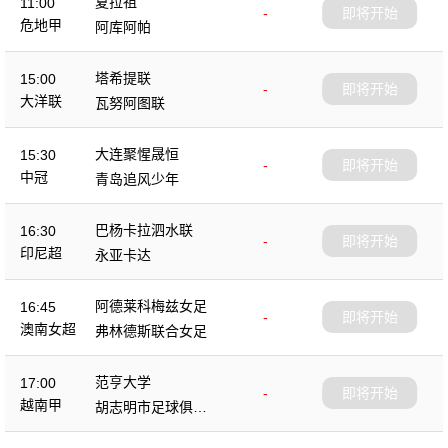
夏拉祖
11:00
-
即将开始
危地甲
阿库阿帕
塔希提联
15:00
-
即将开始
大洋联
瓦努阿图联
大连聚惺晟恒
15:30
-
即将开始
中冠
青岛追风少年
巴杨卡拉泗水联
16:30
-
即将开始
印尼超
永亚卡达
阿德莱科梅兹女足
16:45
-
即将开始
澳南女超
弗林德斯联合女足
范亨大学
17:00
-
即将开始
越南甲
胡志明市足球俱乐
部