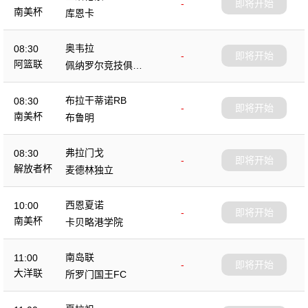
-
即将开始
南美杯
库恩卡
奥韦拉
08:30
-
即将开始
阿篮联
佩纳罗尔竞技俱乐
部
布拉干蒂诺RB
08:30
-
即将开始
南美杯
布鲁明
弗拉门戈
08:30
-
即将开始
解放者杯
麦德林独立
西恩夏诺
10:00
-
即将开始
南美杯
卡贝略港学院
南岛联
11:00
-
即将开始
大洋联
所罗门国王FC