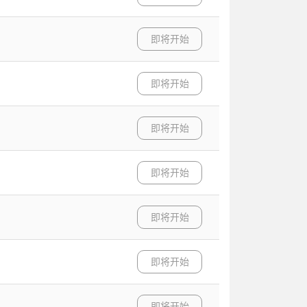
即将开始
即将开始
即将开始
即将开始
即将开始
即将开始
即将开始