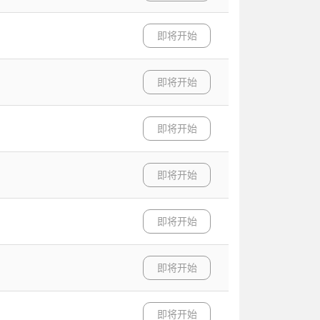
即将开始
即将开始
即将开始
即将开始
即将开始
即将开始
即将开始