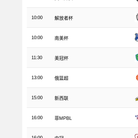
10:00
解放者杯
10:00
南美杯
11:30
美冠杯
13:00
俄篮超
15:00
新西联
16:00
菲MPBL
16:00