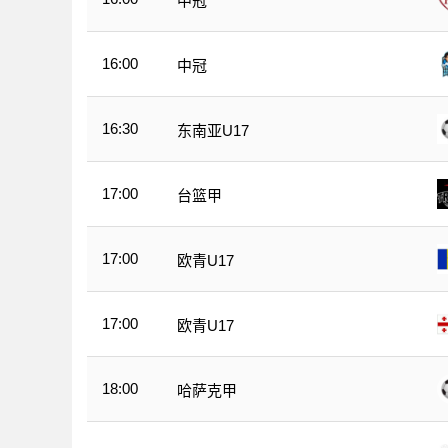
中冠
16:00
中冠
16:30
东南亚U17
17:00
台篮甲
17:00
欧青U17
17:00
欧青U17
18:00
哈萨克甲