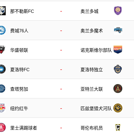
-
那不勒斯FC
奥兰多城
-
费城76人
奥兰多魔术
-
华盛顿联
诺克斯维尔部队
-
夏洛特FC
夏洛特独立
-
查塔努加
亚特兰大联
-
纽约红牛
匹兹堡猎犬河队
-
里士满踢球者
哥伦布机员