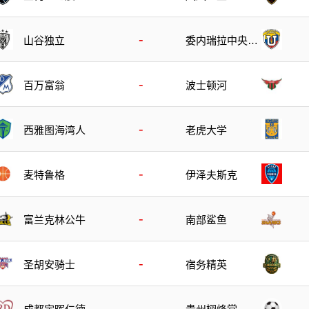
-
山谷独立
委内瑞拉中央大
学
-
百万富翁
波士顿河
-
西雅图海湾人
老虎大学
-
麦特鲁格
伊泽夫斯克
-
富兰克林公牛
南部鲨鱼
-
圣胡安骑士
宿务精英
-