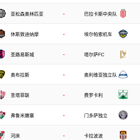
-
亚松森奥林匹亚
巴拉卡斯中央队
-
休斯敦迪纳摩
埃尔帕索机车
-
圣路易斯城
塔尔萨FC
-
奥布拉斯
奥利维亚独立队
-
圣塔菲联
费罗卡利
-
弗鲁米嫩塞
门多萨独立
-
河床
卡拉波波