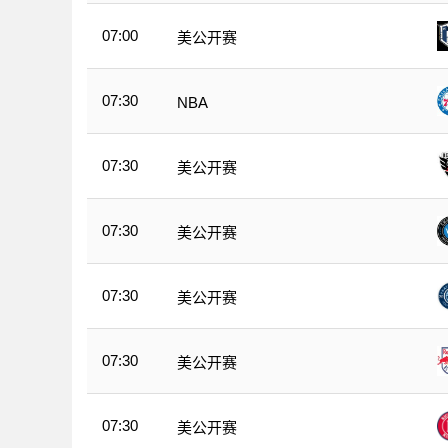
07:00
美公开赛
07:30
NBA
07:30
美公开赛
07:30
美公开赛
07:30
美公开赛
07:30
美公开赛
07:30
美公开赛