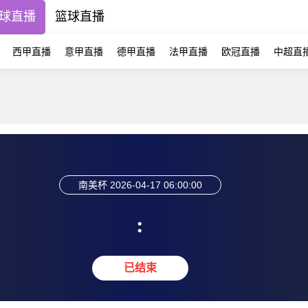
球直播
篮球直播
西甲直播
意甲直播
德甲直播
法甲直播
欧冠直播
中超直
南美杯
2026-04-17 06:00:00
:
已结束