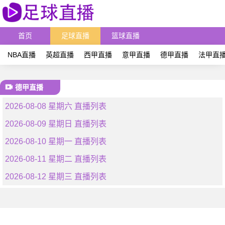
首页
足球直播
篮球直播
NBA直播
英超直播
西甲直播
意甲直播
德甲直播
法甲直
德甲直播
2026-08-08 星期六 直播列表
2026-08-09 星期日 直播列表
2026-08-10 星期一 直播列表
2026-08-11 星期二 直播列表
2026-08-12 星期三 直播列表