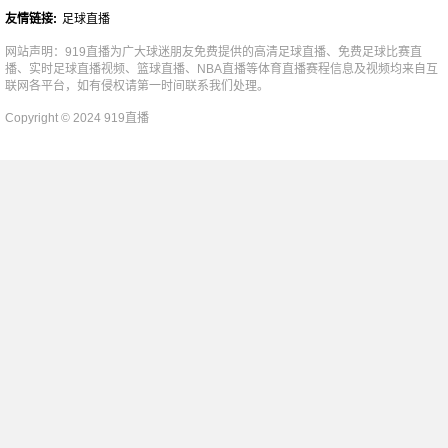
友情链接:
足球直播
网站声明：919直播为广大球迷朋友免费提供的高清足球直播、免费足球比赛直
播、实时足球直播视频、篮球直播、NBA直播等体育直播赛程信息及视频均来自互
联网各平台，如有侵权请第一时间联系我们处理。
Copyright © 2024 919直播