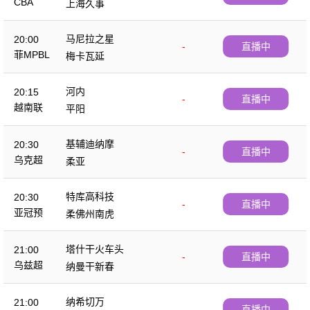
CBA
上海久事
马尼拉之星
20:00
-
直播中
菲MPBL
梅卡瓦延
河内
20:15
-
直播中
越南联
平阳
基辅迪纳摩
20:30
-
直播中
乌克超
柔亚
特库高科技
20:30
-
直播中
亚冠预
柔佛州南虎
塔什干火车头
21:00
-
直播中
乌兹超
纳曼干新春
纳希切万
21:00
-
直播中