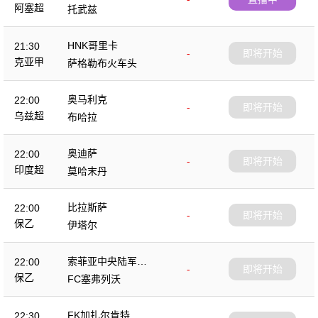
阿塞超
托武兹
HNK哥里卡
21:30
-
即将开始
克亚甲
萨格勒布火车头
奥马利克
22:00
-
即将开始
乌兹超
布哈拉
奥迪萨
22:00
-
即将开始
印度超
莫哈末丹
比拉斯萨
22:00
-
即将开始
保乙
伊塔尔
索菲亚中央陆军B
22:00
-
即将开始
队
保乙
FC塞弗列沃
FK加扎尔肯特
22:30