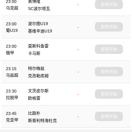
奥博隆
23:00
-
即将开始
乌克超
SC波尔塔瓦
波尔图U19
23:00
-
即将开始
葡U19
基维辛迪U19
莫斯科鱼雷
23:00
-
即将开始
俄甲
卡马斯
特尔梅兹
23:15
-
即将开始
乌兹超
克孜勒库姆
文茨皮尔斯
23:30
-
即将开始
拉脱甲
欧格雷
比路朴
23:45
-
即将开始
克亚甲
斯普利特海杜克