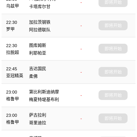
-
即将开始
乌兹甲
卡塔库尔甘
加拉茨钢铁
22:30
-
即将开始
罗甲
阿拉德联队
图库姆斯
22:30
-
即将开始
拉脱超
利耶帕亚
吉达国民
22:45
-
即将开始
亚冠精英
柔佛
第比利斯迪纳摩
23:00
-
即将开始
格鲁甲
梅夏特堤基布利
萨古拉利
23:00
-
即将开始
格鲁甲
哥里迪拉